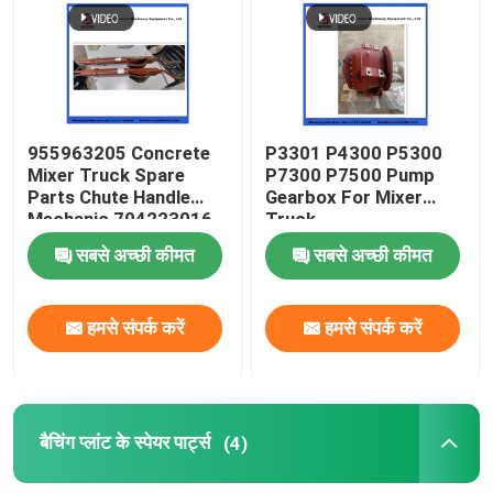
हमारे बारे में
फैक्टरी यात्रा
955963205 Concrete
P3301 P4300 P5300
Mixer Truck Spare
P7300 P7500 Pump
Parts Chute Handle
Gearbox For Mixer
गुणवत्ता नियंत्रण
Mechanic 704223016
Truck
सबसे अच्छी कीमत
सबसे अच्छी कीमत
हमसे संपर्क करें
हमसे संपर्क करें
हमसे संपर्क करें
एक बोली का अनुरोध
पुट्ज़मेस्टर कंक्रीट पंप पार्ट्स
बैचिंग प्लांट के स्पेयर पार्ट्स
(4)
श्वाइंग कंक्रीट पंप के भाग