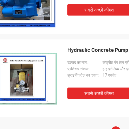
सबसे अच्छी कीमत
Hydraulic Concrete Pump 
उत्पाद का नाम:
कंक्रीट पंप तेल ग्
प्रतिरूप संख्या:
हाइड्रोलिक और इल
ड्राइविंग तेल का दबाव:
17 एमपीए
सबसे अच्छी कीमत