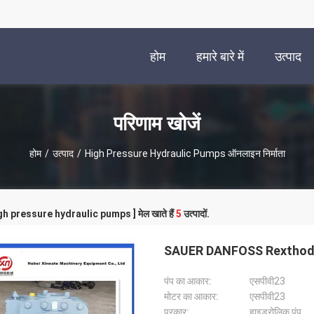
होम
हमारे बारे में
उत्पाद
परिणाम खोजें
होम
/
उत्पाद
/
High Pressure Hydraulic Pumps ऑनलाइन निर्माता
high pressure hydraulic pumps ] मेल खाते हैं
5
उत्पादों.
SAUER DANFOSS Rexthod 
पंप का आकार:
एसपीवी23
मोटर का आकार:
एसपीवी23
प्रकार:
हाइड्रोलिक पंप