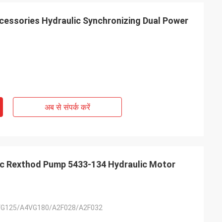
essories Hydraulic Synchronizing Dual Power
अब से संपर्क करें
c Rexthod Pump 5433-134 Hydraulic Motor
G125/A4VG180/A2F028/A2F032