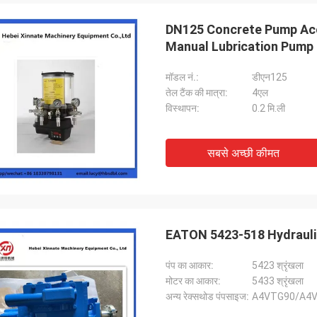
DN125 Concrete Pump Acc
Manual Lubrication Pump
मॉडल नं.:
डीएन125
तेल टैंक की मात्रा:
4एल
विस्थापन:
0.2 मि.ली
सबसे अच्छी कीमत
EATON 5423-518 Hydrauli
पंप का आकार:
5423 श्रृंखला
मोटर का आकार:
5433 श्रृंखला
अन्य रेक्सथोड पंपसाइज:
A4VTG90/A4V