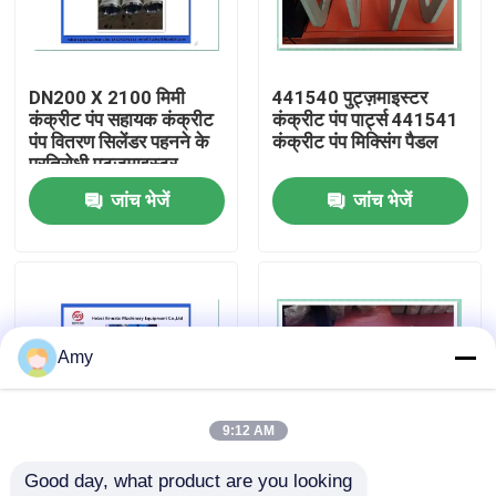
हमारे बारे में
DN200 X 2100 मिमी
441540 पुट्ज़माइस्टर
कंक्रीट पंप सहायक कंक्रीट
कंक्रीट पंप पार्ट्स 441541
फैक्टरी यात्रा
पंप वितरण सिलेंडर पहनने के
कंक्रीट पंप मिक्सिंग पैडल
प्रतिरोधी पुट्ज़माइस्टर
जांच भेजें
जांच भेजें
गुणवत्ता नियंत्रण
हमसे संपर्क करें
एक बोली का अनुरोध
Amy
पुट्ज़मेस्टर कंक्रीट पंप पार्ट्स
9:12 AM
Good day, what product are you looking 
श्वाइंग कंक्रीट पंप के भाग
HAVE संतुलन वाल्व
441540 पुट्ज़माइस्टर