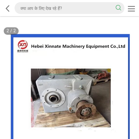
2
/
2