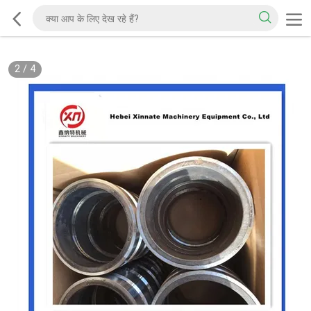
2
/
4