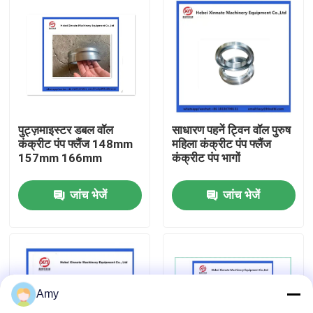
पुट्ज़माइस्टर डबल वॉल
साधारण पहनें ट्विन वॉल पुरुष
कंक्रीट पंप फ्लैंज 148mm
महिला कंक्रीट पंप फ्लैंज
157mm 166mm
कंक्रीट पंप भागों
जांच भेजें
जांच भेजें
होम
उत्पाद
Amy
वीडियो