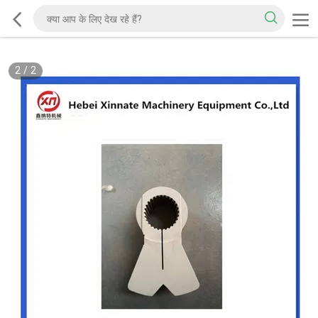
2
/
2