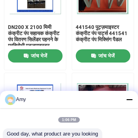
हमारे बारे में
DN200 X 2100 मिमी
441540 पुट्ज़माइस्टर
कंक्रीट पंप सहायक कंक्रीट
कंक्रीट पंप पार्ट्स 441541
फैक्टरी यात्रा
पंप वितरण सिलेंडर पहनने के
कंक्रीट पंप मिक्सिंग पैडल
प्रतिरोधी पुट्ज़माइस्टर
जांच भेजें
जांच भेजें
गुणवत्ता नियंत्रण
हमसे संपर्क करें
एक बोली का अनुरोध
Amy
पुट्ज़मेस्टर कंक्रीट पंप पार्ट्स
1:06 PM
Good day, what product are you looking 
श्वाइंग कंक्रीट पंप के भाग
HAVE संतुलन वाल्व
441540 पुट्ज़माइस्टर