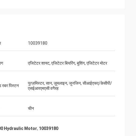
ा
10039180
ाग
एजिटेटर शाफ्ट, एजिटेटर बियरिंग, बुशिंग, एजिटेटर मोटर
पुत्ज़मिस्टर, सान, ज़ूमलाइन, जुनजिन, सीआईएफए/केसीपी/
ंड रबर पिस्टन
एसईआरएमएसी वगैरह
चीन
0 Hydraulic Motor
,
10039180