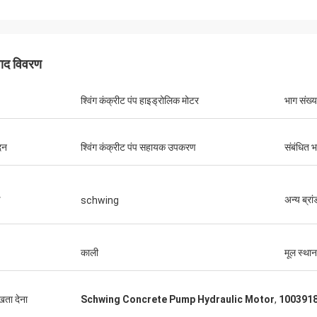
पाद विवरण
श्विंग कंक्रीट पंप हाइड्रोलिक मोटर
भाग संख्य
दन
श्विंग कंक्रीट पंप सहायक उपकरण
संबंधित भ
ड
अन्य ब्रा
schwing
काली
मूल स्थान
ुखता देना
Schwing Concrete Pump Hydraulic Motor
,
1003918