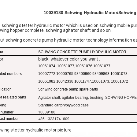
10039180 Schwing Hydraulic Motor/Schwing St
 schwing stetter hydraulic motor which is used on schwing mobile pum
wing hopper complete, schwing agitator shaft and so on .
ut schwing concrete pump hydraulic motor technology information as
me
SCHWING CONCRETE PUMP HYDRAULIC MOTOR
or
black, whatever color you want .
10061074, 10061077,10061076,10061077,
ated numbers
10007772,10000765,98400960,98409863,10061078,
10061082,10042338,10011747,10061073, 10061072
ication
Schwing concrete pump spare parts
Agitator shaft, agitator bearing, bushing, SCHWING H
r realated parts
king
Standard carton/plywood case
10039180
t number
+86-13231741609
tact number
wing stetter hydraulic motor picture