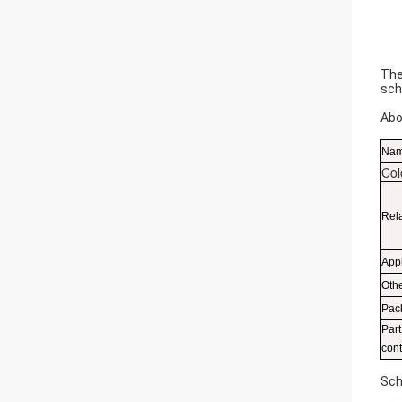
The
sch
Abo
Na
Col
Rel
Appl
Othe
Pac
Par
con
Sch