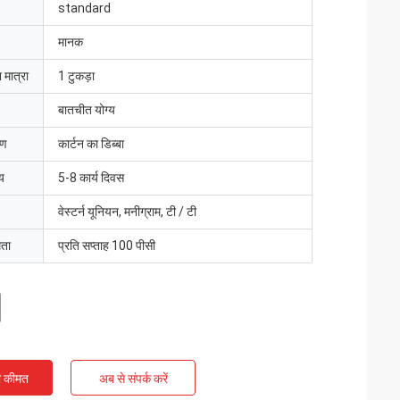
standard
मानक
 मात्रा
1 टुकड़ा
बातचीत योग्य
रण
कार्टन का डिब्बा
य
5-8 कार्य दिवस
वेस्टर्न यूनियन, मनीग्राम, टी / टी
मता
प्रति सप्ताह 100 पीसी
ी कीमत
अब से संपर्क करें