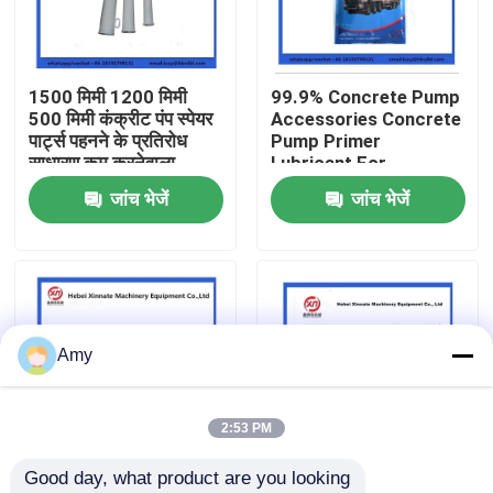
हमारे बारे में
1500 मिमी 1200 मिमी
99.9% Concrete Pump
500 मिमी कंक्रीट पंप स्पेयर
Accessories Concrete
फैक्टरी यात्रा
पार्ट्स पहनने के प्रतिरोध
Pump Primer
साधारण कम करनेवाला
Lubricant For
Concrete Pumping
जांच भेजें
जांच भेजें
गुणवत्ता नियंत्रण
Pipe
हमसे संपर्क करें
एक बोली का अनुरोध
Amy
पुट्ज़मेस्टर कंक्रीट पंप पार्ट्स
2:53 PM
Good day, what product are you looking 
श्वाइंग कंक्रीट पंप के भाग
500x500 Concrete
600x600 Concrete