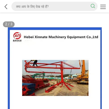
2
/
3