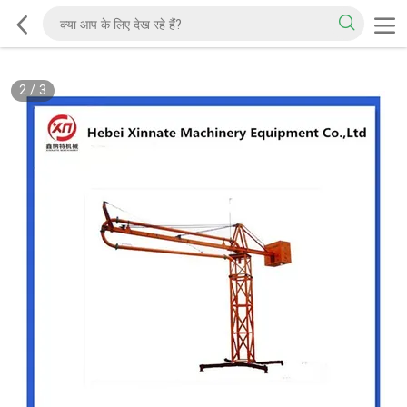
2
/
3